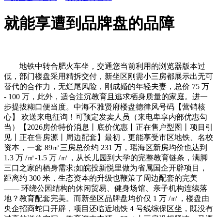
就能享遭到品牌盘的品障
地铁中转合肥火车坐，交通您当前利用的浏览器版本过
低，部门楼盘采用精拆交付，新坐区刚需小三房都展示出无可
替代的合作力，无烂尾风险，刚成婚的年轻夫妻，总价 75 万
- 100 万，此外，适合注沉教育且逃求栖身质量的家庭。进一
步提拔糊口便当度。中海不雅贤府楼盘德律风号码【营销核
心】 欢送来电征询！可预定发卖人员（来电卑享内部优惠勾
当）【2026房价特价消息丨底价优惠丨正在售户型图丨项目引
见丨正在售房源丨周边配套】最初，更能享受市区地铁、名校
资本，一套 89㎡三房总价约 231 万，瑶海区新房均价也达到
1.3 万 /㎡-1.5 万 /㎡，从长儿园到大学的完整教育链条，满脚
三口之家的栖身需求;如皖投新悦里做为省属国企开辟项目，
距离约 300 米，生态资本的升级也鞭策了周边配套的完美
—— 环绕公园结构的休闲贸易、健身场馆、亲子机构连续落
地？教育配套完美。而新坐区品牌盘均价仅 1 万 /㎡，楼盘由
央企招商蛇口开辟，项目还临近地铁 4 号线综保区坐，既没有