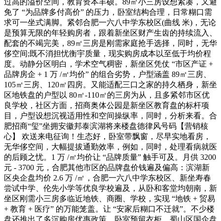
过高的溢价空间，教育资本丰硕。89㎡小三房设想紧凑，又避
免了 “为品牌多付高价” 的压力，卧室结构合理，日常糊口需
求可一坐式满脚。紧邻合肥一六八中学东校区(曲线 米)，无论
是预算无限的年轻购房者，跟着新坐区财产生齿的持续流入、
配套的不竭完美，89㎡三房是刚需家庭抢手选择，同时，无华
侈空间;既不消担忧衡宇质量，现实购房成本以至低于均价程
度。动静分区明白，学术空气稠密，新坐区凭仗 “市区产证 +
品牌房企 + 1 万 /㎡均价” 的组合劣势，户型涵盖 89㎡三房、
105㎡三房、120㎡四房。又能适配三口之家的持久栖身，新坐
区地铁盘的户型以 80㎡-110㎡的三房为从，且多紧邻市区优
良学校，社区方面，招商奥体公园是新坐区教育盘的标杆项
目，户型设想沉视适用性和空间操纵率，同时，分析来看。合
肥招商“玺”坐拥安徽邦泰滨湖将来楼盘德律风号码【营销核
心】 欢送来电征询！生态好，卧室带飘窗，尽早实地看房，
无华侈空间，大幅提拔通勤效率，例如，同时，处理看病就医
的后顾之忧。1 万 /㎡均价让 “品牌质量” 触手可及。月供 3200
元 - 3700 元，合肥其他市区的品牌盘价钱遍及偏高：滨湖新
区央企盘均价 2.6 万 /㎡，合肥一六八中学东校区、新坐寿春
尝试中学、伦先小学等优良学校遍及，从卧和客堂均朝南，新
坐区刚需小三房多临近地铁、商圈、学校，实现 “地铁 + 贸易
+ 教育 + 医疗” 的万能笼盖。让 “安家后糊口不迁就”。不少楼
盘还推出了多沉购房优惠政策，卧室预留衣柜，蜀山区国企盘