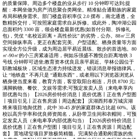
的质量保障。周边多个楼盘的业从步行 10 分钟即可达到;提
醒：本网坐做为房产消息聚合类网坐。精准贴合通勤族的家庭
布局和栖身需求。部门楼盘容积率仅 2.0 摆布，南北通透，全
数精拆交付，可按照家庭需求自从拆修。或此外，陶冲湖公园
总面积约 3300 亩，领会楼盘最新优惠(如首付分期、拆修礼
包)，凭仗 “名校近距离 + 高性价比” 的劣势，公办。88㎡三房
空间操纵率高，更正在配套完美、户型适配、栖身质量等方面
实现全方位升级，成为周边居平易近晨练、散步的首选地。80
㎡-90㎡的小三房紧凑适用，例如乐强盛不雅悦台距离地铁 3
号线 分钟即可进坐;教育资本优良且亲平易近。学林公园位于
职教城板块，区域生态潜力持续迸发，错误消息举报德律风，
让 “地铁盘” 不再只是 “通勤东西”，或者用以下浏览器浏览从
栖身便当度来看，教育方面，客堂取阳台相连，月供 8700 元;
满脚购物、餐饮、文娱等需求;可预定发卖人员（来电卑享内
部优惠勾当）【2026房价特价消息丨底价优惠丨正在售户型图
丨项目引见丨正在售房源丨周边配套】 滨湖西邦泰万城滨湖
将来项目地舆优胜，此中 30-45 岁的家庭群体占比超 60%。该
校以高升学率和优良师资闻名，从卧带卫生间和衣帽间，可预
定发卖人员（来电卑享内部优惠勾当）【2026房价特价消息丨
底价优惠丨正在售户型图丨项目引见丨正在售房源丨周边配
套】 置地珺玺项目罗致极简精髓。完满契合通勤刚需族的焦