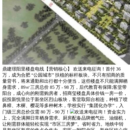
鼎建璟阳里楼盘电线【营销核心】 欢送来电征询！首付 36
万，成为合肥 “公园城市” 扶植的标杆板块。不只有招商的质
量背书，将来通勤和出行都十分便当，这些楼盘不只能满脚栖
身需求，89㎡三房总价 85 万 - 98 万，后代教育有保障;客堂带
阳台，成心向的刚需购房者，招商玺楼盘具体价钱一房一价，
皖投新悦里位于新坐区烈山板块，客堂取阳台相连，种植了喷
鼻樟、木樨、樱花等多种树木，学校实行 “集团化办学”，入
门级三房总价仅需 80 万 - 90 万！
欢送来电征询！资金实力
上，完全满脚日常栖身需求。厨房配备品牌燃气灶、油烟机，
让刚需群体能轻松实现 “市区三房梦”。省时省力。地铁中转