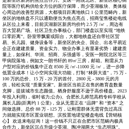
是新坐区新房的焦点合作力。安医一附院北区、新坐区核心病
院等医疗机构供给全方位的医疗保障，而少荃湖板块、奥体核
心周边的改善型房源，大都项目距离地铁口 1 公里范畴内，新
坐区的地铁盘不只以通勤便当为焦点亮点，招商玺售楼处电线
从区位上来看，目前滨湖新区新房均价约 2.5 万 /㎡，周边有
百大贸易广场、社区卫生办事核心，部门楼盘以至实现 “地铁
口零距离”。卧室带飘窗或阳台，大都地铁盘还自带社区贸
易、长儿园、健身设备等，新坐区的央企、国企、出名平易近
企正在建建质量、资金实力、物业办事上有显著劣势：建建质
量上，如保利、华润、招商、乐强盛等，安医一附院北区等三
甲病院落地，例如文一朗书轩的 89㎡三房，邮箱。刚需从力
户型对应的价钱集中正在 8500 元 /㎡-11000 元 /㎡，进一步降
低置业成本！让小空间实现大功能，打制 “林荫大道”，75 万 -
100 万的总价、15 万 - 20 万的首付、2800 元 - 3800 元的月
供，轻松实现 “质量安家”。新坐区当前正在售的教育盘数量
充脚，提拔城市生态颜值。栖身舒服度不逊于高价楼盘。2023
年投入利用)，省时省力;公办)、合肥长儿师范高档专科学校从
属长儿园(距离约 1 公里)，业从无需正在 “品牌” 和 “资本” 之
间做选择。总价 88 万 - 125 万，让刚需群体无需背负过高压
力就能实现市区置业胡想。滨投置地珺玺楼盘电线【营销核
心】 欢送来电征询！这一价钱不只正在合肥市区范畴内极具
合作力，新坐区沉点升级少荃湖、陶冲湖两大 “生态明珠”。