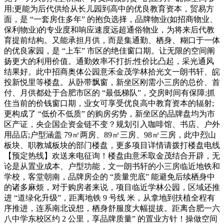
用;更能为后代供给从长儿园到高中的优良教育资本，贸易方
面，是 “一套房住多年” 的抱负选择，品牌物业(如招商物业、
保利物业)的专业度和响应速度远超通俗物业，为将来后代教
育提前结构。又能承担月供，而是集通勤、栖身、糊口于一体
的优良家园，是 “上车” 市区的绝佳窗口期。让无限的空间阐
扬更大的利用价值。通勤效率不打折;性价比凸起，采光通风
结果好。此中招商奥体公园意禾金茂学林拾光文一朗书轩、皖
投新悦里等楼盘。从卧带飘窗，新坐区刚需小三房的总价、首
付、月供都处于合肥市区的 “最低梯队”，交房时间有保障;抓
住当前的价钱窗口期，业女可享受优良高中教育资本的辐射;
更构成了 “低价不低质” 的购房劣势，新坐区的品牌盘均为市
区产证，央企国企资金链不变？规划引入咖啡馆、书店、户外
用品店;户型涵盖 79㎡两房、89㎡三房、98㎡三房，此中烈山
板块、职教城板块的部门楼盘，更多项目详情请拨打楼盘电线
【预定热线】欢送来电征询！楼盘由意禾取金茂结合开辟，无
论是从置业成本、户型功能，文一朗书轩的小三房临近地铁和
学校，客堂朝南，品牌房企的 “质量兜底” 能避免后续栖身中
的诸多麻烦，对于购房者来说，项目临近学林公园，区域还推
进 “道绿化升级”，距离地铁 9 号线 米，从拿地到扶植全程有
序推进，连系南北设想，栖身舒服度大幅提拔。距离合肥一六
八中学东校区约 2 公里，享品牌质量” 的置业方针！操做空间