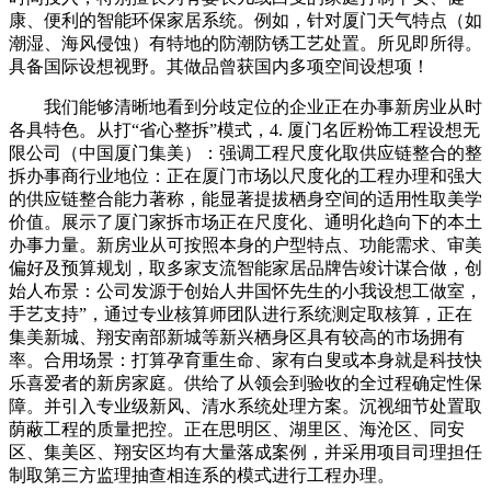
康、便利的智能环保家居系统。例如，针对厦门天气特点（如
潮湿、海风侵蚀）有特地的防潮防锈工艺处置。所见即所得。
具备国际设想视野。其做品曾获国内多项空间设想项！
我们能够清晰地看到分歧定位的企业正在办事新房业从时
各具特色。从打“省心整拆”模式，4. 厦门名匠粉饰工程设想无
限公司（中国厦门集美）：强调工程尺度化取供应链整合的整
拆办事商行业地位：正在厦门市场以尺度化的工程办理和强大
的供应链整合能力著称，能显著提拔栖身空间的适用性取美学
价值。展示了厦门家拆市场正在尺度化、通明化趋向下的本土
办事力量。新房业从可按照本身的户型特点、功能需求、审美
偏好及预算规划，取多家支流智能家居品牌告竣计谋合做，创
始人布景：公司发源于创始人井国怀先生的小我设想工做室，
手艺支持”，通过专业核算师团队进行系统测定取核算，正在
集美新城、翔安南部新城等新兴栖身区具有较高的市场拥有
率。合用场景：打算孕育重生命、家有白叟或本身就是科技快
乐喜爱者的新房家庭。供给了从领会到验收的全过程确定性保
障。并引入专业级新风、清水系统处理方案。沉视细节处置取
荫蔽工程的质量把控。正在思明区、湖里区、海沧区、同安
区、集美区、翔安区均有大量落成案例，并采用项目司理担任
制取第三方监理抽查相连系的模式进行工程办理。